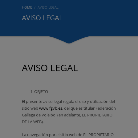
HOME
AVISO LEGAL
AVISO LEGAL
AVISO LEGAL
OBJETO
El presente aviso legal regula el uso y utilización del
sitio web
www.fgvb.es
, del que es titular Federación
Gallega de Voleibol (en adelante, EL PROPIETARIO
DE LA WEB).
La navegación por el sitio web de EL PROPIETARIO