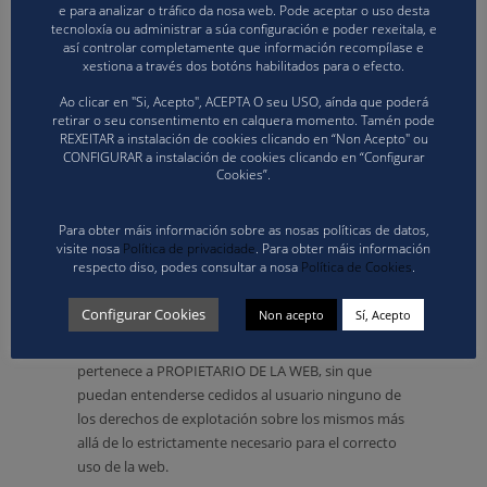
disposición de, o cualquier otra forma de
e para analizar o tráfico da nosa web. Pode aceptar o uso desta
comunicación pública, transformar o
tecnoloxía ou administrar a súa configuración e poder rexeitala, e
así controlar completamente que información recompílase e
modificar los contenidos, a menos que se
xestiona a través dos botóns habilitados para o efecto.
cuente con la autorización del titular de los
correspondientes derechos o ello resulte
Ao clicar en "Si, Acepto", ACEPTA O seu USO, aínda que poderá
retirar o seu consentimento en calquera momento. Tamén pode
legalmente permitido.
REXEITAR a instalación de cookies clicando en “Non Acepto" ou
Recabar datos con finalidad publicitaria y de
CONFIGURAR a instalación de cookies clicando en “Configurar
remitir publicidad de cualquier clase y
Cookies”.
comunicaciones con fines de venta u otras
de naturaleza comercial sin que medie su
Para obter máis información sobre as nosas políticas de datos,
previa solicitud o consentimiento.
visite nosa
Política de privacidade
. Para obter máis información
respecto diso, podes consultar a nosa
Política de Cookies
.
Todos los contenidos del sitio web, como textos,
fotografías, gráficos, imágenes, iconos, tecnología,
Configurar Cookies
Non acepto
Sí, Acepto
software, así como su diseño gráfico y códigos
fuente, constituyen una obra cuya propiedad
pertenece a PROPIETARIO DE LA WEB, sin que
puedan entenderse cedidos al usuario ninguno de
los derechos de explotación sobre los mismos más
allá de lo estrictamente necesario para el correcto
uso de la web.