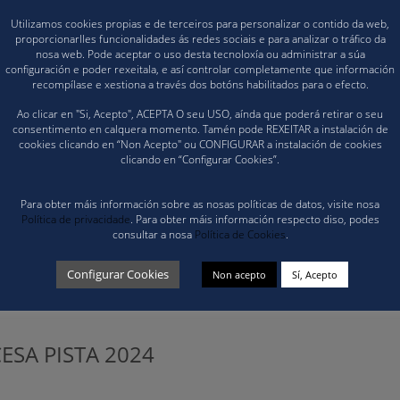
Utilizamos cookies propias e de terceiros para personalizar o contido da web,
proporcionarlles funcionalidades ás redes sociais e para analizar o tráfico da
nosa web. Pode aceptar o uso desta tecnoloxía ou administrar a súa
configuración e poder rexeitala, e así controlar completamente que información
recompílase e xestiona a través dos botóns habilitados para o efecto.
Ao clicar en "Si, Acepto", ACEPTA O seu USO, aínda que poderá retirar o seu
consentimento en calquera momento. Tamén pode REXEITAR a instalación de
cookies clicando en “Non Acepto" ou CONFIGURAR a instalación de cookies
clicando en “Configurar Cookies”.
Para obter máis información sobre as nosas políticas de datos, visite nosa
Política de privacidade
. Para obter máis información respecto diso, podes
consultar a nosa
Política de Cookies
.
Configurar Cookies
Non acepto
Sí, Acepto
ESA PISTA 2024