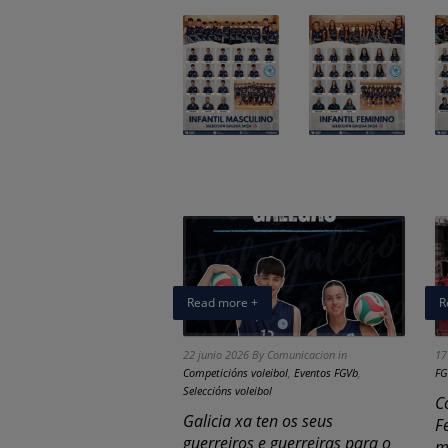
Read more +
R
22 junio 2026
By Comunicacion
in
17
Competicións voleibol
,
Eventos FGVb
,
FG
Seleccións voleibol
C
Galicia xa ten os seus
F
guerreiros e guerreiras para o
m