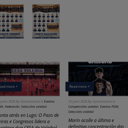
ead more +
Read more +
 junio 2026
By Comunicacion
in
Eventos
16 junio 2026
By Comunicacion
in
Vb
,
Federación
,
Seleccións voleibol
Competicións voleibol
,
Eventos FGVb
,
Seleccións voleibol
onta atrás en Lugo: O Pazo de
Marín acolle a última e
eiras e Congresos lidera a
definitiva concentración das
ontaxe dun CESA de Voleibol