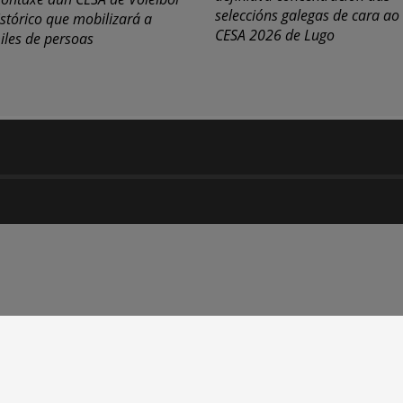
seleccións galegas de cara ao
istórico que mobilizará a
CESA 2026 de Lugo
iles de persoas