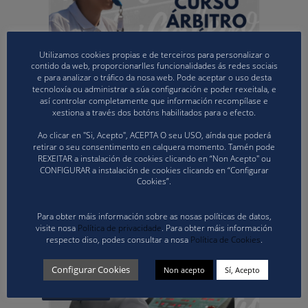
Utilizamos cookies propias e de terceiros para personalizar o
contido da web, proporcionarlles funcionalidades ás redes sociais
Read more +
e para analizar o tráfico da nosa web. Pode aceptar o uso desta
tecnoloxía ou administrar a súa configuración e poder rexeitala, e
así controlar completamente que información recompílase e
25 mayo 2026
By Comunicacion
in
Competicións vólei praia
,
xestiona a través dos botóns habilitados para o efecto.
Formación árbitros
,
Vólei Praia Cat. Inferiores
,
Vólei Praia
Senior
Ao clicar en "Si, Acepto", ACEPTA O seu USO, aínda que poderá
retirar o seu consentimento en calquera momento. Tamén pode
A FGVB convoca o curso de Árbitro de Vólei
REXEITAR a instalación de cookies clicando en “Non Acepto" ou
Praia Nivel I para o mes de xuño
CONFIGURAR a instalación de cookies clicando en “Configurar
Cookies”.
Para obter máis información sobre as nosas políticas de datos,
visite nosa
Política de privacidade
. Para obter máis información
respecto diso, podes consultar a nosa
Política de Cookies
.
Configurar Cookies
Non acepto
Sí, Acepto
Read more +