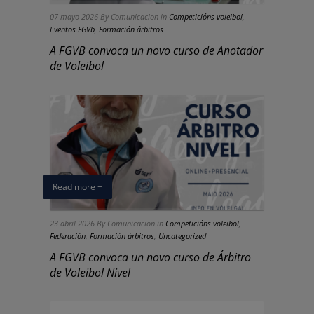
07 mayo 2026
By Comunicacion
in
Competicións voleibol
,
Eventos FGVb
,
Formación árbitros
A FGVB convoca un novo curso de Anotador
de Voleibol
Read more +
23 abril 2026
By Comunicacion
in
Competicións voleibol
,
Federación
,
Formación árbitros
,
Uncategorized
A FGVB convoca un novo curso de Árbitro
de Voleibol Nivel