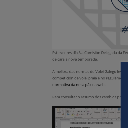
Este venres día 8 a Comisión Delegada da Fe
de cara á nova temporada.
A mellora das normas do Volei Galego levou a
competición de volei praia e no regulament
normativa da nosa páxina web
.
Para consultar o resumo dos cambios propo