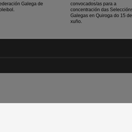
ederación Galega de
convocados/as para a
oleibol.
concentración das Selección
Galegas en Quiroga do 15 de
xuño.