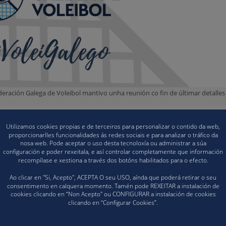
deración Galega de Voleibol mantivo unha reunión co fin de últimar detalles
 revisións nas Normas Xerais e Específicas de voleibol, nas normas Xerais d
Utilizamos cookies propias e de terceiros para personalizar o contido da web,
proporcionarlles funcionalidades ás redes sociais e para analizar o tráfico da
o da categoría Alevín, documentos que pode consultar no apartado de
nosa web. Pode aceptar o uso desta tecnoloxía ou administrar a súa
configuración e poder rexeitala, e así controlar completamente que información
recompílase e xestiona a través dos botóns habilitados para o efecto.
stos na normativa da FGVb 21/22 pode consultar
a seguinte ligazón
.
Ao clicar en "Si, Acepto", ACEPTA O seu USO, aínda que poderá retirar o seu
consentimento en calquera momento. Tamén pode REXEITAR a instalación de
cookies clicando en “Non Acepto" ou CONFIGURAR a instalación de cookies
clicando en “Configurar Cookies”.