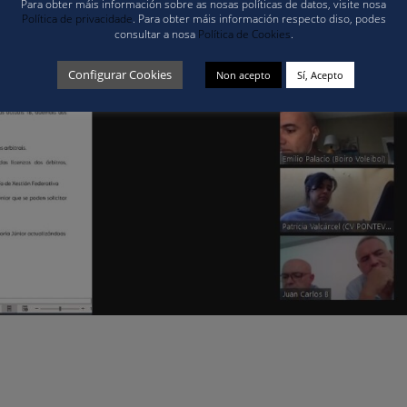
Para obter máis información sobre as nosas políticas de datos, visite nosa
Política de privacidade
. Para obter máis información respecto diso, podes
consultar a nosa
Política de Cookies
.
Configurar Cookies
Non acepto
Sí, Acepto