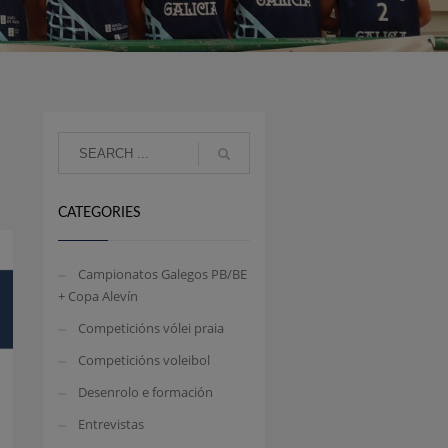
CATEGORIES
Campionatos Galegos PB/BE
+ Copa Alevín
Competicións vólei praia
Competicións voleibol
Desenrolo e formación
Entrevistas