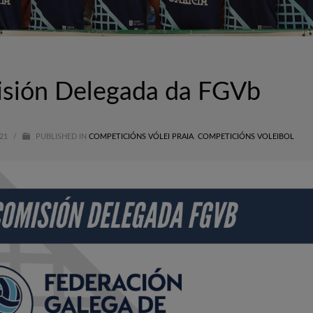
isión Delegada da FGVb
021
/
PUBLISHED IN
COMPETICIÓNS VÓLEI PRAIA
,
COMPETICIÓNS VOLEIBOL