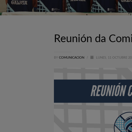
Reunión da Com
BY
COMUNICACION
/
LUNES, 11 OCTUBRE 2