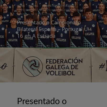
HOME
NOVAS
COMPETICIÓNS VOLEIBOL
PRESENTADO O CAMPIONATO BILATERAL ESPAÑA –
PORTUGAL U-16 EN A ESTRADA
Presentado o Campionato
Bilateral España – Portugal U-
16 en A Estrada
Presentado o