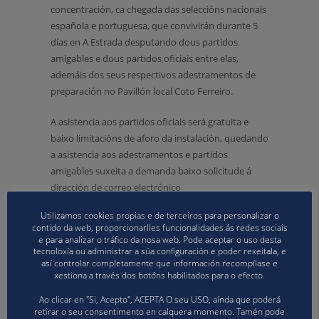
concentración, ca chegada das seleccións nacionais
española e portuguesa, que convivirán durante 5
días en A Estrada desputando dous partidos
amigables e dous partidos oficiais entre elas,
ademáis dos seus respectivos adestramentos de
preparación no Pavillón local Coto Ferreiro.
A asistencia aos partidos oficiais será gratuita e
baixo limitacións de aforo da instalación, quedando
a asistencia aos adestramentos e partidos
amigables suxeita a demanda baixo solicitude á
dirección de correo electrónico
adestradores@volei.gal.
Utilizamos cookies propias e de terceiros para personalizar o
contido da web, proporcionarlles funcionalidades ás redes sociais
A Federación Galega de Voleibol quere agradecer
e para analizar o tráfico da nosa web. Pode aceptar o uso desta
ao Concello de A Estrada a súa axuda para a
tecnoloxía ou administrar a súa configuración e poder rexeitala, e
así controlar completamente que información recompílase e
celebración deste evento, así coma a confianza da
xestiona a través dos botóns habilitados para o efecto.
RFEVB para realizar unha importante
concentración previa a unha competición oficial.
Ao clicar en "Si, Acepto", ACEPTA O seu USO, aínda que poderá
retirar o seu consentimento en calquera momento. Tamén pode