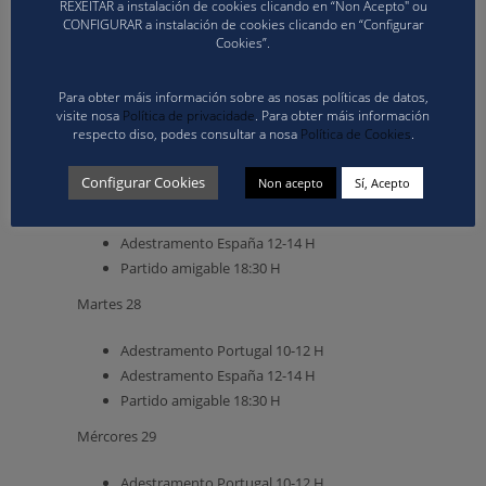
REXEITAR a instalación de cookies clicando en “Non Acepto" ou
O programa desta concentración inclúe:
CONFIGURAR a instalación de cookies clicando en “Configurar
Cookies”.
Domingo 26
Para obter máis información sobre as nosas políticas de datos,
Adestramento Portugal 17-19 H
visite nosa
Política de privacidade
. Para obter máis información
respecto diso, podes consultar a nosa
Política de Cookies
.
Adestramento España 19-21 H
Luns 27
Configurar Cookies
Non acepto
Sí, Acepto
Adestramento Portugal 10-12 H
Adestramento España 12-14 H
Partido amigable 18:30 H
Martes 28
Adestramento Portugal 10-12 H
Adestramento España 12-14 H
Partido amigable 18:30 H
Mércores 29
Adestramento Portugal 10-12 H