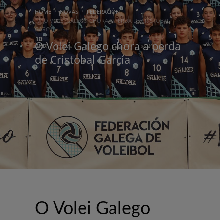
HOME
NOVAS
FEDERACIÓN
O VOLEI GALEGO CHORA A PERDA DE CRISTOBAL
GARCÍA
O Volei Galego chora a perda
de Cristobal García
O Volei Galego