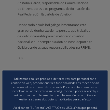
Cristóbal García, responsable do Comité Nacional
de Entrenadores e os programas de formación da
Real Federación Española de Voleibol.
Dende todo o voleibol galego lamentamos esta
gran perda dunha excelente persoa, que traballou
de xeito incansable para o mellorar o voleibol
nacional, e que sempre axudou ao noso deporte en
Galicia dende as súas responsabilidades na RFEVB.
DEP
Utilizamos cookies propias e de terceiros para personalizar o
contido da web, proporcionarlles funcionalidades ás redes sociais
e para analizar o tráfico da nosa web. Pode aceptar o uso desta
tecnoloxía ou administrar a súa configuración e poder rexeitala, e
así controlar completamente que información recompílase e
ABOUT
COMUNICACION
xestiona a través dos botóns habilitados para o efecto.
Ao clicar en "Si, Acepto", ACEPTA O seu USO, aínda que poderá