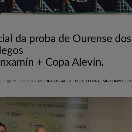
cial da proba de Ourense dos
legos
xamín + Copa Alevín.
22
/
PUBLISHED IN
CAMPIONATOS GALEGOS PB/BE + COPA ALEVÍN
,
COMPETICIÓ