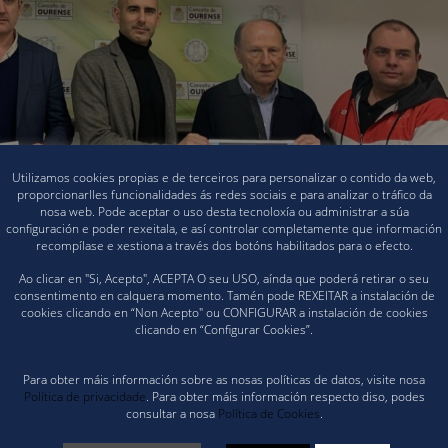
Utilizamos cookies propias e de terceiros para personalizar o contido da web,
proporcionarlles funcionalidades ás redes sociais e para analizar o tráfico da
nosa web. Pode aceptar o uso desta tecnoloxía ou administrar a súa
configuración e poder rexeitala, e así controlar completamente que información
recompílase e xestiona a través dos botóns habilitados para o efecto.
Ao clicar en "Si, Acepto", ACEPTA O seu USO, aínda que poderá retirar o seu
consentimento en calquera momento. Tamén pode REXEITAR a instalación de
proba dos Campionatos Galegos Benxamín/Prebenxamín + Copa Alevín que ao
cookies clicando en “Non Acepto" ou CONFIGURAR a instalación de cookies
clicando en “Configurar Cookies”.
imeiras probas en Narón, os nosos/as pequenos/as teñen unha cita nos
Para obter máis información sobre as nosas políticas de datos, visite nosa
n dos Remedios, na que disputarán os seus encontros en xornada de mañán
Política de privacidade
. Para obter máis información respecto diso, podes
consultar a nosa
Política de Cookies
.