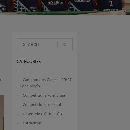
CATEGORIES
Campionatos Galegos PB/BE
NS
+ Copa Alevín
Competicións vólei praia
Competicións voleibol
Desenrolo e formación
Entrevistas