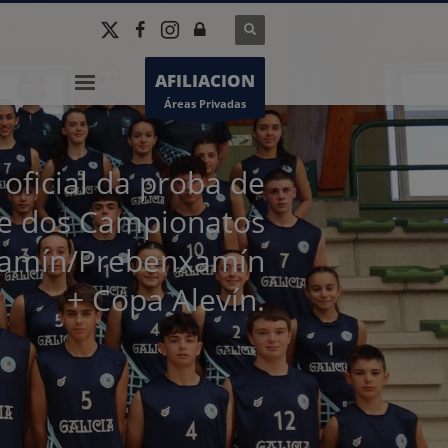
AFILIACION
Áreas Privadas
oficial da proba de
e dos Campionatos
xamín/Prebenxamín
+ Copa Alevín.