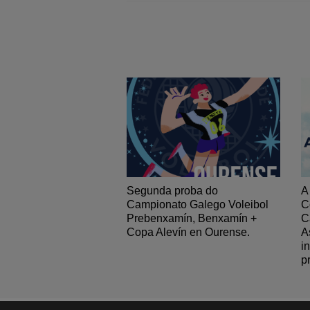
Segunda proba do
A
Campionato Galego Voleibol
C
Prebenxamín, Benxamín +
C
Copa Alevín en Ourense.
A
i
p