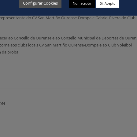
Configurar Cookies
Non acepto
Sí, Acepto
acións do Concello de Ourense, asistiron o Xefe do Servizo Provincial de
ortes local Mario Guede, o Director Técnico da Federación Galega de Voleibo
 representante do CV San Martiño Ourense-Dompa e Gabriel Rivera do Club
decer ao Concello de Ourense e ao Consello Municipal de Deportes de Ouren
sí coma aos clubs locais CV San Martiño Ourense-Dompa e ao Club Voleibol
 da proba.
ON