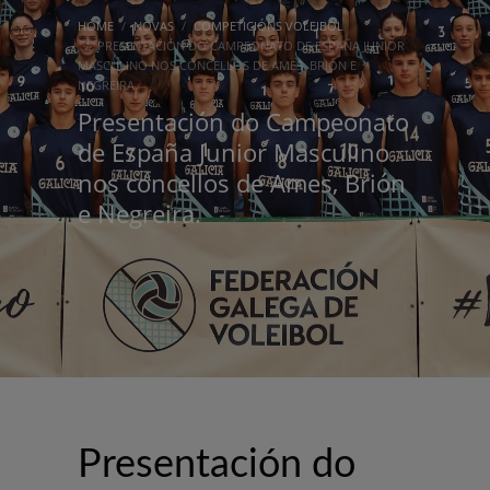
HOME
NOVAS
COMPETICIÓNS VOLEIBOL
PRESENTACIÓN DO CAMPEONATO DE ESPAÑA JUNIOR
MASCULINO NOS CONCELLOS DE AMES, BRIÓN E
NEGREIRA.
Presentación do Campeonato
de España Junior Masculino
nos concellos de Ames, Brión
e Negreira.
Presentación do