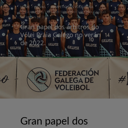
HOME
NOVAS
COMPETICIÓNS VÓLEI PRAIA
GRAN PAPEL DOS ÁRBITROS DO VÓLEI PRAIA GALEGO
NO VERÁN DE 2022.
Gran papel dos árbitros do
Vólei Praia Galego no verán
de 2022.
Gran papel dos