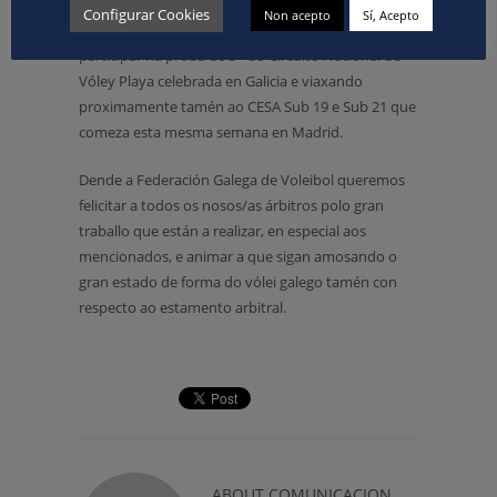
papel no Campionato de España Cadete de
Configurar Cookies
Non acepto
Sí, Acepto
Dumbría pitando a final con Laura, ademáis de
participar na proba de 3* do Circuito Nacional de
Vóley Playa celebrada en Galicia e viaxando
proximamente tamén ao CESA Sub 19 e Sub 21 que
comeza esta mesma semana en Madrid.
Dende a Federación Galega de Voleibol queremos
felicitar a todos os nosos/as árbitros polo gran
traballo que están a realizar, en especial aos
mencionados, e animar a que sigan amosando o
gran estado de forma do vólei galego tamén con
respecto ao estamento arbitral.
ABOUT
COMUNICACION