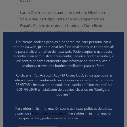
Causín.
Laura Olveira, que actuamente conta co Nivel II en
Vólei Praia, participou este ano no Campionato de
España Cadete de clubs celebrado no Concello de
Dumbría e no Campeonato de España de
Selecciones Autonómicas de Lorca, dirixindo a final
Utilizamos cookies propias e de terceiros para personalizar o
infantil masculina.
contido da web, proporcionarlles funcionalidades ás redes sociais
e para analizar o tráfico da nosa web. Pode aceptar o uso desta
tecnoloxía ou administrar a súa configuración e poder rexeitala, e
O boirense Carlos Pimentel, que conta co Nivel III,
así controlar completamente que información recompílase e
estivo presente na final da Liga Nacional de Vólei
xestiona a través dos botóns habilitados para o efecto.
Praia chegando a arbitrar a final en Murcia, no
Ao clicar en "Si, Acepto", ACEPTA O seu USO, aínda que poderá
Campionato de España Cadete de Dumbría e
retirar o seu consentimento en calquera momento. Tamén pode
participou tamén na proba 3* do CNVP Concello de
REXEITAR a instalación de cookies clicando en “Non Acepto" ou
CONFIGURAR a instalación de cookies clicando en “Configurar
Boiro co papel protagonista na final masculina.
Cookies”.
Ademáis, viaxará esta semana esta semana ao
Campionato de España de Seleccións Autonómicas
Para obter máis información sobre as nosas políticas de datos,
Sub 19 e Sub 21 en Madrid.
visite nosa
Política de privacidade
. Para obter máis información
respecto diso, podes consultar a nosa
Política de Cookies
.
Iria Causín, Nivel III, cumpleu exitosamente o seu