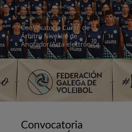
HOME
NOVAS
FEDERACIÓN
CONVOCATORIA CURSO DE ÁRBITRO NIVEL I E DE
ANOTADOR/ACTA ELECTRÓNICA.
Convocatoria Curso de
Árbitro Nivel I e de
Anotador/Acta electrónica.
Convocatoria