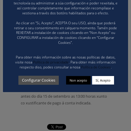
Deportivo de Elviña, sito en Plaza Agustín
tecnoloxía ou administrar a súa configuración e poder rexeitala, e
Díaz, nº1, en A Coruña.
así controlar completamente que información recompílase e
xestiona a través dos botóns habilitados para o efecto.
Prezo:
35,00€ por asistente para ao curso de
anotador, e de 15,00€ para o de acta
Ao clicar en "Si, Acepto", ACEPTA O seu USO, aínda que poderá
electrónica
retirar o seu consentimento en calquera momento. Tamén pode
REXEITAR a instalación de cookies clicando en “Non Acepto" ou
Para consultar toda a información sobre o Curso de
CONFIGURAR a instalación de cookies clicando en “Configurar
Cookies”.
Anotador/Acta electrónica pode facer click na
seguinte ligazón
Para obter máis información sobre as nosas políticas de datos,
visite nosa
Política de privacidade
. Para obter máis información
Para formalizar a inscrición en calquera das
respecto diso, podes consultar a nosa
Política de Cookies
.
modalidades, débese enviar o modelo G-13 II que
se atopa publicado no apartado de descargas de
Configurar Cookies
Non acepto
Sí, Acepto
FGVb, e envialo cumprimentado a conta de correo
de correo@volei.gal con copia a arbitros@volei.gal
antes do día 15 de setembro as 13:00 horas xunto
co xustificante de pago á conta indicada.