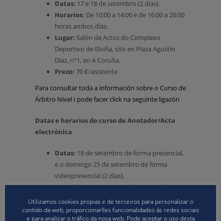
Datas:
17 e 18 de setembro (2 días).
Horarios:
De 10:00 a 14:00 e de 16:00 a 20:00
horas ambos días.
Lugar:
Salón de Actos do Complexo
Deportivo de Elviña, sito en Plaza Agustín
Díaz, nº1, en A Coruña.
Prezo:
70 €/asistente
Para consultar toda a información sobre o Curso de
Árbitro Nivel I pode facer click na seguinte ligazón
Datas e horarios do curso de Anotador/Acta
electrónica
Datas:
18 de setembro de forma presencial,
e o domingo 25 de setembro de forma
videopresencial (2 días).
Horarios:
De 10:00 a 14:00 horas ambos
días.
Utilizamos cookies propias e de terceiros para personalizar o
Lugar:
Salón de Actos do Complexo
contido da web, proporcionarlles funcionalidades ás redes sociais
e para analizar o tráfico da nosa web. Pode aceptar o uso desta