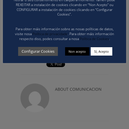
voleibol 2023.
REXEITAR a instalación de cookies clicando en “Non Acepto" ou
CONFIGURAR a instalación de cookies clicando en “Configurar
Cookies”.
Pode consultar os
horarios
da
proba final do
Campionato Galego Benxamín na seguinte ligazón.
Para obter máis información sobre as nosas políticas de datos,
visite nosa
Política de privacidade
. Para obter máis información
Pode consultar a
clasificación
do
Campionato
respecto diso, podes consultar a nosa
Política de Cookies
.
Galego benxamín feminino na seguinte ligazón.
Configurar Cookies
Non acepto
Sí, Acepto
ABOUT
COMUNICACION