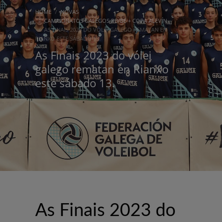
HOME
NOVAS
CAMPIONATOS GALEGOS PB/BE + COPA ALEVÍN
AS FINAIS 2023 DO VÓLEI GALEGO REMATAN EN
RIANXO ESTE SÁBADO 13.
As Finais 2023 do vólei
galego rematan en Rianxo
este sábado 13.
As Finais 2023 do