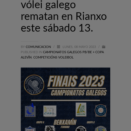
vólei galego
rematan en Rianxo
este sábado 13.
BY
COMUNICACION
/
LUNES, 08 MAYO 2023
/
PUBLISHED IN
CAMPIONATOS GALEGOS PB/BE + COPA
ALEVÍN
,
COMPETICIÓNS VOLEIBOL