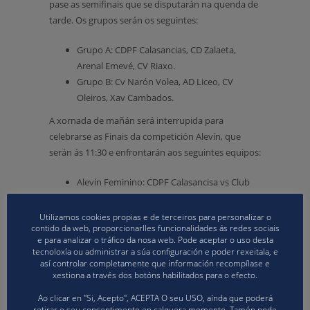
pase as semifinais que se disputarán na quenda de
tarde. Os grupos serán os seguintes:
Grupo A: CDPF Calasancias, CD Zalaeta,
Arenal Emevé, CV Riaxo.
Grupo B: Cv Narón Volea, AD Liceo, CV
Oleiros, Xav Cambados.
A xornada de mañán será interrupida para
celebrarse as Finais da competición Alevín, que
serán ás 11:30 e enfrontarán aos seguintes equipos:
Alevín Feminino: CDPF Calasancisa vs Club
Korbis.
Alevín masculino: Club Ourense Vólei Praia
Utilizamos cookies propias e de terceiros para personalizar o
contido da web, proporcionarlles funcionalidades ás redes sociais
vs Arenal Emevé.
e para analizar o tráfico da nosa web. Pode aceptar o uso desta
tecnoloxía ou administrar a súa configuración e poder rexeitala, e
Desde a Federación Galega de Voleibol quérese
así controlar completamente que información recompílase e
agradecer ao Concello de Rianxo e ao Club Voleibol
xestiona a través dos botóns habilitados para o efecto.
Rianxo polo compromiso e as facilidades que deron
Ao clicar en "Si, Acepto", ACEPTA O seu USO, aínda que poderá
para realizar o peche dos Campionatos Galegos de
retirar o seu consentimento en calquera momento. Tamén pode