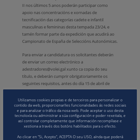
II nos últimos 5 anos poderán participar como
apoio nas concentracións e xornadas de
tecnificación das categorías cadete e infantil
masculinas e femininas desta tempada 23/24, e
tamén formar parte da expedición que acudirá ao
Campionato de España de Seleccións Autonómicas.
Para enviar a candidatura os solicitantes deberán
de enviar un correo electrónico a
adestradores@volei.gal xunto ca copia do seu
título, e deberán cumprir obrigatoriamente os
seguintes requisitos, antes do día 15 de abril de
2024 as 14:00 horas:
Utilizamos cookies propias e de terceiros para personalizar o
Ser maior de idade.
contido da web, proporcionarlles funcionalidades ás redes sociais
e para analizar o tráfico da nosa web. Pode aceptar o uso desta
Estar en posesión do nivel I ou nivel II de
tecnoloxía ou administrar a súa configuración e poder rexeitala, e
voleibol praia, obtido do 2019 en adiante
así controlar completamente que información recompílase e
(incluída a vindeira edición de maio de 2024).
xestiona a través dos botóns habilitados para o efecto.
Disponibilidade para acudir ás
Ao clicar en "Si, Acepto", ACEPTA O seu USO, aínda que poderá
concentracións das SSAA programadas e