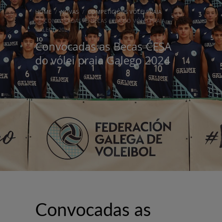
HOME
NOVAS
COMPETICIÓNS VÓLEI PRAIA
CONVOCADAS AS BECAS CESA DO VÓLEI PRAIA
GALEGO 2024
Convocadas as Becas CESA
do vólei praia Galego 2024
Convocadas as