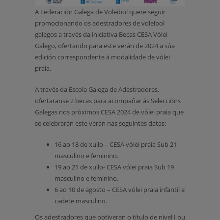
A Federación Galega de Voleibol quere seguir
promocionando os adestradores de voleibol
galegos a través da iniciativa Becas CESA Vólei
Galego, ofertando para este verán de 2024 a súa
edición correspondente á modalidade de vólei
praia.
A través da Escola Galega de Adestradores,
ofertaranse 2 becas para acompañar ás Seleccións
Galegas nos próximos CESA 2024 de vólei praia que
se celebrarán este verán nas seguintes datas:
16 ao 18 de xullo – CESA vólei praia Sub 21
masculino e feminino.
19 ao 21 de xullo- CESA vólei praia Sub 19
masculino e feminino.
6 ao 10 de agosto – CESA vólei praia infantil e
cadete masculino.
Os adestradores que obtiveran o título de nivel I ou