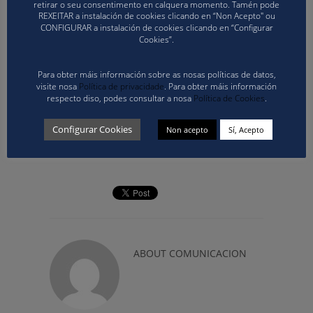
retirar o seu consentimento en calquera momento. Tamén pode
CESA 2024 nas datas anteriormente
REXEITAR a instalación de cookies clicando en “Non Acepto" ou
CONFIGURAR a instalación de cookies clicando en “Configurar
indicadas.
Cookies”.
A Federación Galega de Voleibol e a Escola Galega
de Adestradores faranse cargo dos custes
Para obter máis información sobre as nosas políticas de datos,
visite nosa
Política de privacidade
. Para obter máis información
asociados para os becados que inclúe a viaxe,
respecto diso, podes consultar a nosa
Política de Cookies
.
manutención e aloxamento, así coma da entrega
dun documento acreditativo da experiencia
Configurar Cookies
Non acepto
Sí, Acepto
profesional.
ABOUT
COMUNICACION