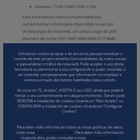
Horarios: 11:00-13:00/15:00-17:00.
Para a inscripción nesta xornada deberase
cumprimentar o formulario disponible na sección
de descargas da nosa web, así coma o pago de 20 €
(Número de conta: ES71 0081 0499 6400 0137 8440,
Banco de Sabadell, S.A) enviando xustificante de
pago e formulario a dtecnico@volei.gal antes do día
Utilizamos cookies propias e de terceiros para personalizar o
contido da web, proporcionarlles funcionalidades ás redes sociais
xoves 2 de xaneiro ás 12:00 horas, ás 12:00 horas,
e para analizar o tráfico da nosa web. Pode aceptar o uso desta
recordando que a comida está incluída ca
tecnoloxía ou administrar a súa configuración e poder rexeitala, e
inscripción.
así controlar completamente que información recompílase e
xestiona a través dos botóns habilitados para o efecto.
Descargue aquí o formulario de inscrición para
Ao clicar en "Si, Acepto", ACEPTA O seu USO, aínda que poderá
as Xornadas de Desenvolvemento e formación
retirar o seu consentimento en calquera momento. Tamén pode
REXEITAR a instalación de cookies clicando en “Non Acepto" ou
CONFIGURAR a instalación de cookies clicando en “Configurar
Cookies”.
Para obter máis información sobre as nosas políticas de datos,
visite nosa
Política de privacidade
. Para obter máis información
respecto diso, podes consultar a nosa
Política de Cookies
.