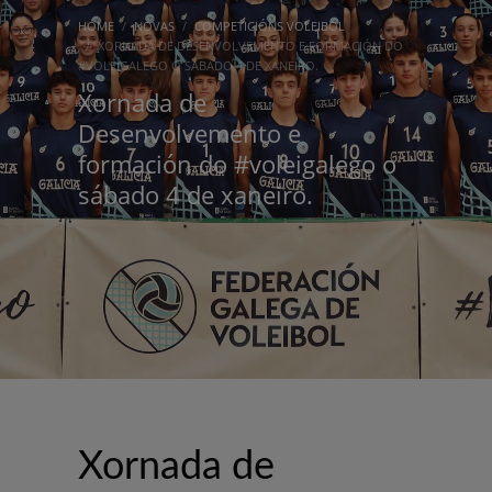
HOME
NOVAS
COMPETICIÓNS VOLEIBOL
XORNADA DE DESENVOLVEMENTO E FORMACIÓN DO
#VOLEIGALEGO O SÁBADO 4 DE XANEIRO.
Xornada de
Desenvolvemento e
formación do #voleigalego o
sábado 4 de xaneiro.
Xornada de