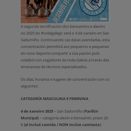
A segunda tecnificación dos benxamíns e alevíns
no 2025 do #voleigalego será o 4 de xaneiro en San
Sadurniño. Continuando cas datas axendadas, esta
concentración permitirá aos pequenos e pequenas
do noso deporte compartir a súa paixón polo
voleibol con xogadores de toda Galicia a través das
ensinanzas de técnicos especializados.
Os días, horarios e lugares de concentración son os
seguintes:
CATEGORÍA MASCULINA E FEMININA
4 de xaneiro 2025
– San Sadurniño (
Pavillón
Municipal
) – categoría alevín e benxamín, prezo 20
€
(sí inclué comida / NON inclúe camiseta
):