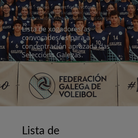
HOME
NOVAS
COMPETICIÓNS VOLEIBOL
LISTA DE XOGADORES/AS CONVOCADOS/AS PARA A
CONCENTRACIÓN APRAZADA DAS SELECCIÓNS GALEGAS.
Lista de xogadores/as
convocados/as para a
concentración aprazada das
Seleccións Galegas.
Lista de