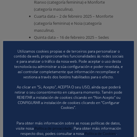
Rianxo (categoría feminina) e Monforte
(categoría masculina).
Cuarta data – 2 de febreiro 2025 – Monforte
(categoría feminina) e Noia (categoría
masculina).
Quinta data – 16 de febreiro 2025 – Sedes
por confirmar.
Utilizamos cookies propias e de terceiros para personalizar o
Sexta data – 9 de marzo 2025 – Sedes por
contido da web, proporcionarlles funcionalidades ás redes sociais
confirmar.
e para analizar o tráfico da nosa web. Pode aceptar o uso desta
Séptima data – 23 de marzo 2025 – Sedes
tecnoloxía ou administrar a súa configuración e poder rexeitala, e
así controlar completamente que información recompílase e
por confirmar.
xestiona a través dos botóns habilitados para o efecto.
A continuación detallamos as listas de deportistas
Ao clicar en "Si, Acepto", ACEPTA O seu USO, aínda que poderá
seleccionados por cada categoría, que terán lugar
retirar o seu consentimento en calquera momento. Tamén pode
de 16:00 a 19:00 horas o vindeiro domingo 2 de
REXEITAR a instalación de cookies clicando en “Non Acepto" ou
CONFIGURAR a instalación de cookies clicando en “Configurar
febreiro no Pavillón Municipal Alonso Rodríguez
Cookies”.
(Noia) e Pavillón da Pinguela (Monforte).
Para obter máis información sobre as nosas políticas de datos,
visite nosa
Política de privacidade
. Para obter máis información
respecto diso, podes consultar a nosa
Política de Cookies
.