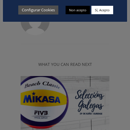
Configurar Cookies
Non acepto
Sí, Acepto
ABOUT
COMUNICACION
WHAT YOU CAN READ NEXT