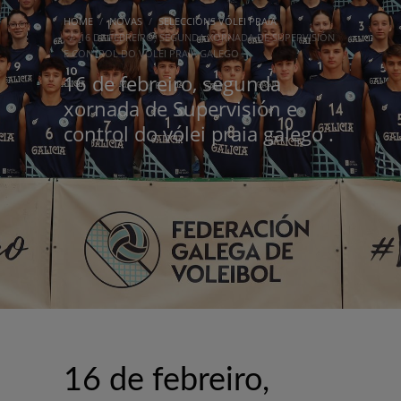
HOME
NOVAS
SELECCIÓNS VÓLEI PRAIA
16 DE FEBREIRO, SEGUNDA XORNADA DE SUPERVISIÓN
E CONTROL DO VÓLEI PRAIA GALEGO .
16 de febreiro, segunda
xornada de Supervisión e
control do vólei praia galego .
16 de febreiro,