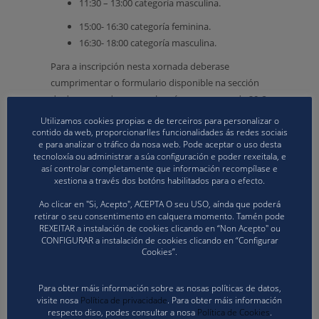
11:30 – 13:00 categoría masculina.
15:00- 16:30 categoría feminina.
16:30- 18:00 categoría masculina.
Para a inscripción nesta xornada deberase
cumprimentar o formulario disponible na sección
de descargas da nosa web, así coma o pago de 20 €
(Número de conta: ES71 0081 0499 6400 0137 8440,
Utilizamos cookies propias e de terceiros para personalizar o
Banco de Sabadell, S.A) enviando xustificante de
contido da web, proporcionarlles funcionalidades ás redes sociais
e para analizar o tráfico da nosa web. Pode aceptar o uso desta
pago e formulario a dtecnico@volei.gal antes do día
tecnoloxía ou administrar a súa configuración e poder rexeitala, e
mércores 12 de febreiro ás 12:00 horas, recordando
así controlar completamente que información recompílase e
xestiona a través dos botóns habilitados para o efecto.
que a comida está incluída ca inscripción.
Ao clicar en "Si, Acepto", ACEPTA O seu USO, aínda que poderá
Descargue aquí o formulario de inscrición para
retirar o seu consentimento en calquera momento. Tamén pode
as Xornadas de Supervisión e Control
REXEITAR a instalación de cookies clicando en “Non Acepto" ou
CONFIGURAR a instalación de cookies clicando en “Configurar
Cookies”.
Para obter máis información sobre as nosas políticas de datos,
visite nosa
Política de privacidade
. Para obter máis información
respecto diso, podes consultar a nosa
Política de Cookies
.