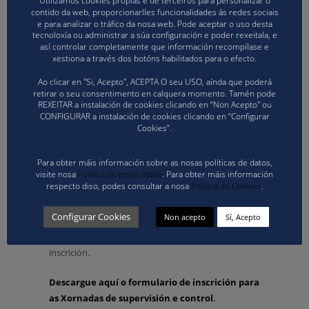
Utilizamos cookies propias e de terceiros para personalizar o
Lugar:
Oira (Ourense)
contido da web, proporcionarlles funcionalidades ás redes sociais
Horarios:
12:00–14:00 e 17:00–19:00
e para analizar o tráfico da nosa web. Pode aceptar o uso desta
Máximo inscrición:
30 persoas por orde de
tecnoloxía ou administrar a súa configuración e poder rexeitala, e
así controlar completamente que información recompílase e
chegada
xestiona a través dos botóns habilitados para o efecto.
Inclúe camiseta
Ao clicar en "Si, Acepto", ACEPTA O seu USO, aínda que poderá
retirar o seu consentimento en calquera momento. Tamén pode
Para participar na xornada, será necesario cubrir o
REXEITAR a instalación de cookies clicando en “Non Acepto" ou
formulario dispoñible na sección de
Descargas
da
CONFIGURAR a instalación de cookies clicando en “Configurar
web da FGVB, ademais de realizar o pago de
30 €
Cookies”.
(número de conta:
ES71 0081 0499 6400 0137 8440
— Banco Sabadell
).
Para obter máis información sobre as nosas políticas de datos,
visite nosa
Política de privacidade
. Para obter máis información
respecto diso, podes consultar a nosa
Política de Cookies
.
Tanto o formulario como o xustificante de pago
deberán enviarse ao correo
dtecnico@volei.gal
Configurar Cookies
Non acepto
Sí, Acepto
antes do
mércores 3 de decembro ás 12:00
horas
. Lémbrase que
a comida está incluída
coa
inscrición.
Descargue aquí o formulario de inscrición para
as Xornadas de supervisión e control
.