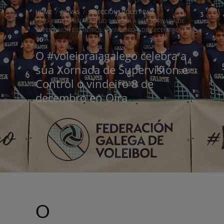
HOME
NOVAS
SELECCIÓNS VÓLEI PRAIA
O #VOLEIPRAIAGALEGO CELEBRA A SÚA XORNADA DE
SUPERVISIÓN E CONTROL O VINDEIRO 8 DE DECEMBRO EN
OIRA
O #voleipraiagalego celebra a
súa Xornada de Supervisión e
Control o vindeiro 8 de
decembro en Oira
O