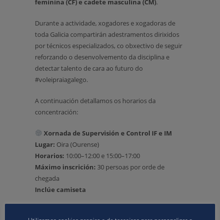
feminina (CF) e cadete masculina (CM)
.
Durante a actividade, xogadores e xogadoras de
toda Galicia compartirán adestramentos dirixidos
por técnicos especializados, co obxectivo de seguir
reforzando o desenvolvemento da disciplina e
detectar talento de cara ao futuro do
#voleipraiagalego.
A continuación detallamos os horarios da
concentración:
Xornada de Supervisión e Control IF e IM
Lugar:
Oira (Ourense)
Horarios:
10:00–12:00 e 15:00–17:00
Máximo inscrición:
30 persoas por orde de
chegada
Inclúe camiseta
Xornada de Supervisión e Control CF e CM