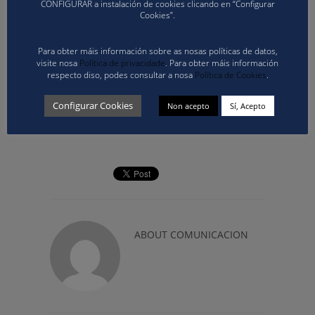
CONFIGURAR a instalación de cookies clicando en “Configurar
O prezo do curso será de 125 € (Número de conta:
Cookies”.
ES71 0081 0499 6400 0137 8440, Banco de Sabadell,
S.A) e recordamos que será obligatorio o envío dos
Para obter máis información sobre as nosas políticas de datos,
formularios G-13 a dtecnico@volei.gal antes do 28
visite nosa
Política de privacidade
. Para obter máis información
de abril ás 19:00 horas.
respecto diso, podes consultar a nosa
Política de Cookies
.
Modelo G 13-II – INSCRIPCIÓN CURSO DE
Configurar Cookies
Non acepto
Sí, Acepto
ÁRBITRO OU ADESTRADOR
ABOUT
COMUNICACION