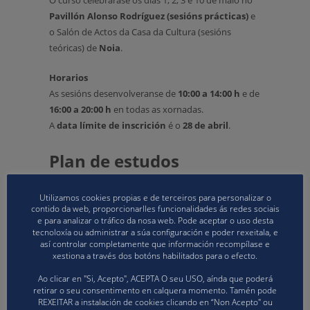
O curso celebrarase os días 1, 2, 3 e 10 de maio no
Pavillón Alonso Rodríguez (sesións prácticas)
e
o Salón de Actos da Casa da Cultura (sesións
teóricas) de
Noia
.
Horarios
As sesións desenvolveranse de
10:00 a 14:00 h
e de
16:00 a 20:00 h
en todas as xornadas.
A
data límite de inscrición
é o
28 de abril
.
Plan de estudos
O curso será completamente presencial e contará
Utilizamos cookies propias e de terceiros para personalizar o
con profesorado especializado en áreas vinculadas
contido da web, proporcionarlles funcionalidades ás redes sociais
e para analizar o tráfico da nosa web. Pode aceptar o uso desta
ao ao voleibol. Unha vez rematada a parte teórica e
tecnoloxía ou administrar a súa configuración e poder rexeitala, e
práctica, será necesario realizar
unha tempada de
así controlar completamente que información recompílase e
prácticas adestrando un equipo federado e
xestiona a través dos botóns habilitados para o efecto.
rexistrado na FGVB
para obter a titulación
Ao clicar en "Si, Acepto", ACEPTA O seu USO, aínda que poderá
definitiva.
retirar o seu consentimento en calquera momento. Tamén pode
REXEITAR a instalación de cookies clicando en “Non Acepto" ou