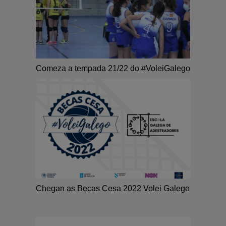
Comeza a tempada 21/22 do #VoleiGalego
Chegan as Becas Cesa 2022 Volei Galego