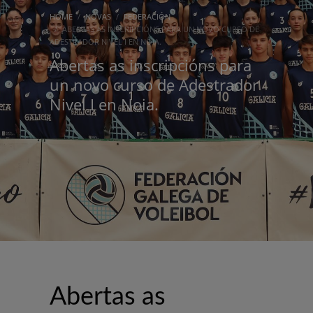
HOME
NOVAS
FEDERACIÓN
ABERTAS AS INSCRIPCIÓNS PARA UN NOVO CURSO DE
ADESTRADOR NIVEL I EN NOIA.
Abertas as inscripcións para
un novo curso de Adestrador
Nivel I en Noia.
Abertas as