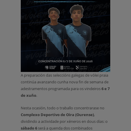
A preparación das seleccións galegas de vólei praia
continúa avanzando cunha nova fin de semana de
adestramentos programada para os vindeiros
6 e 7
de xuño
.
Nesta ocasión, todo o traballo concentrarase no
Complexo Deportivo de Oira (Ourense)
,
dividindo a actividade por xéneros en dous días: o
sábado 6
será a quenda dos combinados