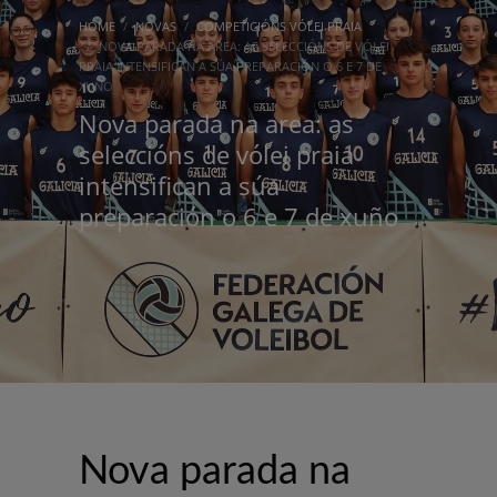
HOME
NOVAS
COMPETICIÓNS VÓLEI PRAIA
NOVA PARADA NA AREA: AS SELECCIÓNS DE VÓLEI
PRAIA INTENSIFICAN A SÚA PREPARACIÓN O 6 E 7 DE
XUÑO
Nova parada na area: as
seleccións de vólei praia
intensifican a súa
preparación o 6 e 7 de xuño
Nova parada na