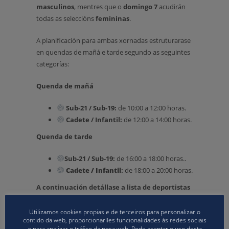
masculinos
, mentres que o
domingo 7
acudirán
todas as seleccións
femininas
.
A planificación para ambas xornadas estruturarase
en quendas de mañá e tarde segundo as seguintes
categorías:
Quenda de mañá
Sub-21 / Sub-19:
de 10:00 a 12:00 horas.
Cadete / Infantil:
de 12:00 a 14:00 horas.
Quenda de tarde
Sub-21 / Sub-19:
de 16:00 a 18:00 horas..
Cadete / Infantil
:
de 18:00 a 20:00 horas.
A continuación detállase a lista de deportistas
convocados/as:
Utilizamos cookies propias e de terceiros para personalizar o
contido da web, proporcionarlles funcionalidades ás redes sociais
e para analizar o tráfico da nosa web. Pode aceptar o uso desta