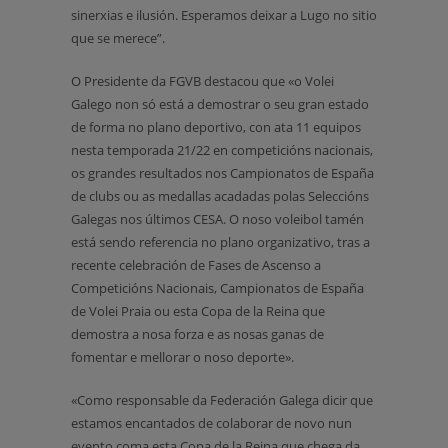
sinerxias e ilusión. Esperamos deixar a Lugo no sitio
que se merece”.
O Presidente da FGVB destacou que «o Volei
Galego non só está a demostrar o seu gran estado
de forma no plano deportivo, con ata 11 equipos
nesta temporada 21/22 en competicións nacionais,
os grandes resultados nos Campionatos de España
de clubs ou as medallas acadadas polas Seleccións
Galegas nos últimos CESA. O noso voleibol tamén
está sendo referencia no plano organizativo, tras a
recente celebración de Fases de Ascenso a
Competicións Nacionais, Campionatos de España
de Volei Praia ou esta Copa de la Reina que
demostra a nosa forza e as nosas ganas de
fomentar e mellorar o noso deporte».
«Como responsable da Federación Galega dicir que
estamos encantados de colaborar de novo nun
evento coma esta Copa de la Reina que chega da