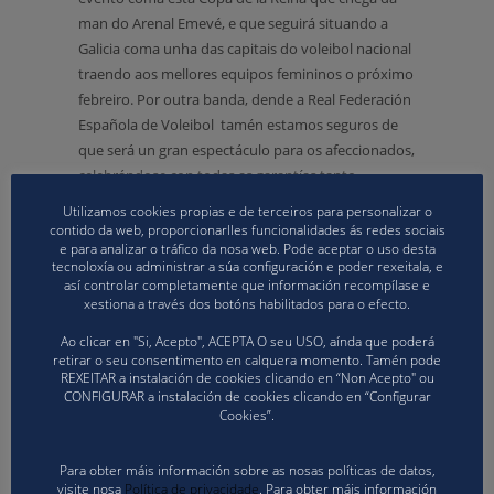
man do Arenal Emevé, e que seguirá situando a
Galicia coma unha das capitais do voleibol nacional
traendo aos mellores equipos femininos o próximo
febreiro. Por outra banda, dende a Real Federación
Española de Voleibol tamén estamos seguros de
que será un gran espectáculo para os afeccionados,
celebrándose con todas as garantías tanto
sanitarias coma organizativas, xa que detrás do
Utilizamos cookies propias e de terceiros para personalizar o
evento estará un club de referencia cunha amplia
contido da web, proporcionarlles funcionalidades ás redes sociais
e para analizar o tráfico da nosa web. Pode aceptar o uso desta
traxectoria na xestión de grandes eventos
tecnoloxía ou administrar a súa configuración e poder rexeitala, e
deportivos como é o Arenal Emevé» comentou J.Á
así controlar completamente que información recompílase e
Luna.
xestiona a través dos botóns habilitados para o efecto.
Ao clicar en "Si, Acepto", ACEPTA O seu USO, aínda que poderá
A competición arrincará o venres 11 de febreiro cos
retirar o seu consentimento en calquera momento. Tamén pode
duelos xa pre-establecidos clasificatoriamente:
REXEITAR a instalación de cookies clicando en “Non Acepto" ou
CONFIGURAR a instalación de cookies clicando en “Configurar
Sanaya Libby’ s La Laguna – DSV Sant Cugat (17:00
Cookies”.
horas) e OSACC Haro La Rioja – Arenal Emevé (20:00
horas). A primeira semifinal do sábado, que se
Para obter máis información sobre as nosas políticas de datos,
disputará ás 16:30 horas, enfrontará ás vencedoras
visite nosa
Política de privacidade
. Para obter máis información