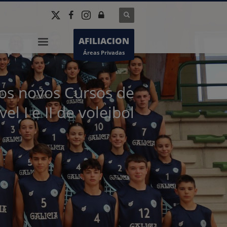
AFILIACION
Áreas Privadas
s novos Cursos de
vel I e II de voleibol