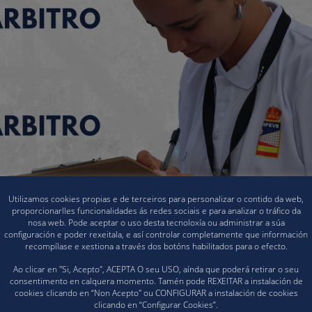
Utilizamos cookies propias e de terceiros para personalizar o contido da web,
proporcionarlles funcionalidades ás redes sociais e para analizar o tráfico da
nosa web. Pode aceptar o uso desta tecnoloxía ou administrar a súa
configuración e poder rexeitala, e así controlar completamente que información
recompílase e xestiona a través dos botóns habilitados para o efecto.
Ao clicar en "Si, Acepto", ACEPTA O seu USO, aínda que poderá retirar o seu
consentimento en calquera momento. Tamén pode REXEITAR a instalación de
cookies clicando en “Non Acepto" ou CONFIGURAR a instalación de cookies
clicando en “Configurar Cookies”.
mentos e presenza de colexiados en todos os encontros e a propias