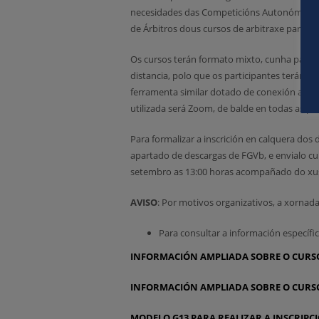
necesidades das Competicións Autonómicas, 
de Árbitros dous cursos de arbitraxe para e
Os cursos terán formato mixto, cunha parte 
distancia, polo que os participantes terán 
ferramenta similar dotado de conexión a inte
utilizada será Zoom, de balde en todas as pl
Para formalizar a inscrición en calquera dos
apartado de descargas de FGVb, e envialo cu
setembro as 13:00 horas acompañado do xus
AVISO
: Por motivos organizativos, a xornad
Para consultar a información específic
INFORMACIÓN AMPLIADA SOBRE O CURS
INFORMACIÓN AMPLIADA SOBRE O CURSO
MODELO G13 PARA REALIZAR A INSCRIPC