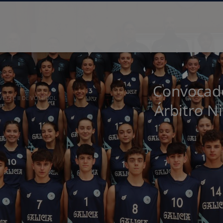
Convocado
 I E II DE VOLEIBOL
Árbitro Ni