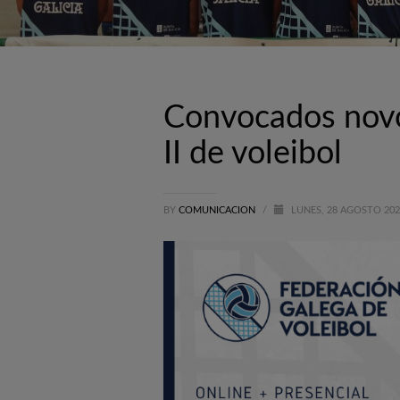
Convocados novos
II de voleibol
BY
COMUNICACION
/
LUNES, 28 AGOSTO 20