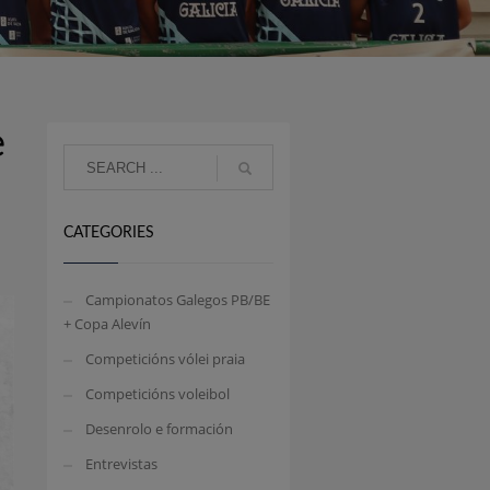
e
CATEGORIES
Campionatos Galegos PB/BE
+ Copa Alevín
Competicións vólei praia
Competicións voleibol
Desenrolo e formación
Entrevistas