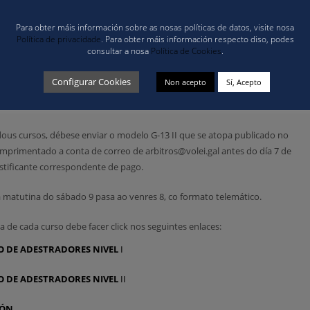
a Federación Galega de Voleibol convoca a través do Comité Técnico Galeg
sta nova temporada 2023-2024 que está a piques de comezar.
Para obter máis información sobre as nosas políticas de datos, visite nosa
Política de privacidade
. Para obter máis información respecto diso, podes
consultar a nosa
Política de Cookies
.
presencial no Complexo Deportivo de Elviña, sito na Coruña, e outra a
que ter obrigatoriamente un enderezo electrónico e dispor de un ordenador 
Configurar Cookies
Non acepto
Sí, Acepto
rnet, micrófono e altofalantes / auriculares e cámara de vídeo. A ferrament
ataformas.
 dous cursos, débese enviar o modelo G-13 II que se atopa publicado no
mprimentado a conta de correo de arbitros@volei.gal antes do día 7 de
tificante correspondente de pago.
a matutina do sábado 9 pasa ao venres 8, co formato telemático.
a de cada curso debe facer click nos seguintes enlaces:
O DE ADESTRADORES NIVEL
I
 DE ADESTRADORES NIVEL
II
IÓN