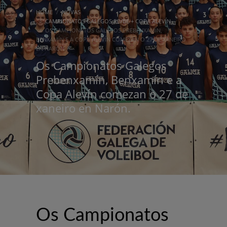
HOME
NOVAS
CAMPIONATOS GALEGOS PB/BE + COPA ALEVÍN
OS CAMPIONATOS GALEGOS PREBENXAMÍN,
BENXAMÍN E A COPA ALEVÍN COMEZAN O 27 DE XANEIRO
EN NARÓN.
Os Campionatos Galegos
Prebenxamín, Benxamín e a
Copa Alevín comezan o 27 de
xaneiro en Narón.
Os Campionatos