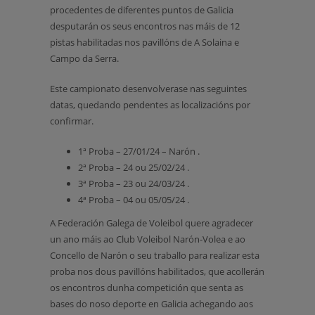
procedentes de diferentes puntos de Galicia
desputarán os seus encontros nas máis de 12
pistas habilitadas nos pavillóns de A Solaina e
Campo da Serra.
Este campionato desenvolverase nas seguintes
datas, quedando pendentes as localizacións por
confirmar.
1ª Proba – 27/01/24 – Narón .
2ª Proba – 24 ou 25/02/24 .
3ª Proba – 23 ou 24/03/24 .
4ª Proba – 04 ou 05/05/24 .
A Federación Galega de Voleibol quere agradecer
un ano máis ao Club Voleibol Narón-Volea e ao
Concello de Narón o seu traballo para realizar esta
proba nos dous pavillóns habilitados, que acollerán
os encontros dunha competición que senta as
bases do noso deporte en Galicia achegando aos