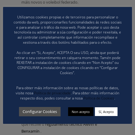
máis novos o voleibol federado.
Para a inscripción dos equipos, que non terá límite
Utilizamos cookies propias e de terceiros para personalizar o
por club sempre e cando teñan un mínimo de 4
contido da web, proporcionarlles funcionalidades ás redes sociais
e para analizar o tráfico da nosa web. Pode aceptar o uso desta
integrantes e máximo de 7 xogadores no caso de
tecnoloxía ou administrar a súa configuración e poder rexeitala, e
benxamíns e alevíns, e cun mínimo de 3 e máximo
así controlar completamente que información recompílase e
xestiona a través dos botóns habilitados para o efecto.
de 5 na categoría prebenxamín, os clubes deberán
enviar o
formu
lario G11
a través de
Ao clicar en "Si, Acepto", ACEPTA O seu USO, aínda que poderá
correo@volei.gal.
retirar o seu consentimento en calquera momento. Tamén pode
REXEITAR a instalación de cookies clicando en “Non Acepto" ou
CONFIGURAR a instalación de cookies clicando en “Configurar
O prazo de tramitación de licenzas individuais para
Cookies”.
a proba remata o luns 22 ás 20:00, quedando o
límite de inscripción de equipos para o martes 23 ás
Para obter máis información sobre as nosas políticas de datos,
20:00, co obxectivo de publicar mércores os
visite nosa
Política de privacidade
. Para obter máis información
listados provisionais e xoves os definitivos das
respecto diso, podes consultar a nosa
Política de Cookies
.
probas.
Configurar Cookies
Non acepto
Sí, Acepto
Recordamos que nas normas técnicas aplicarase o
que recolle o
regulamento técnico Alevín e
Benxamín
.