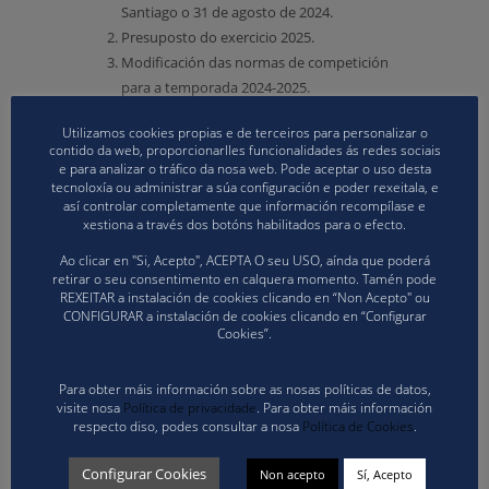
Santiago o 31 de agosto de 2024.
Presuposto do exercicio 2025.
Modificación das normas de competición
para a temporada 2024-2025.
Asuntos varios.
Utilizamos cookies propias e de terceiros para personalizar o
Rogos e preguntas.
contido da web, proporcionarlles funcionalidades ás redes sociais
e para analizar o tráfico da nosa web. Pode aceptar o uso desta
Descargar boletín de inscrición
tecnoloxía ou administrar a súa configuración e poder rexeitala, e
Descargar boletín de inscrición como
así controlar completamente que información recompílase e
invitado
xestiona a través dos botóns habilitados para o efecto.
Ao clicar en "Si, Acepto", ACEPTA O seu USO, aínda que poderá
retirar o seu consentimento en calquera momento. Tamén pode
REXEITAR a instalación de cookies clicando en “Non Acepto" ou
CONFIGURAR a instalación de cookies clicando en “Configurar
Cookies”.
Para obter máis información sobre as nosas políticas de datos,
ABOUT
COMUNICACION
visite nosa
Política de privacidade
. Para obter máis información
respecto diso, podes consultar a nosa
Política de Cookies
.
Configurar Cookies
Non acepto
Sí, Acepto