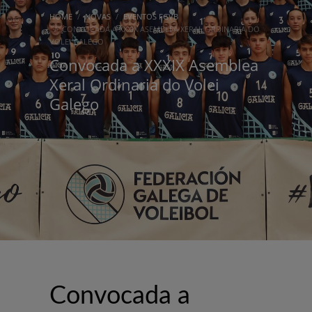
HOME
NOVAS
EVENTOS FGVB
CONVOCADA A XXXIX ASEMBLEA XERAL ORDINARIA DO
VOLEI GALEGO
Convocada a XXXIX Asemblea
Xeral Ordinaria do Volei
Galego
Convocada a