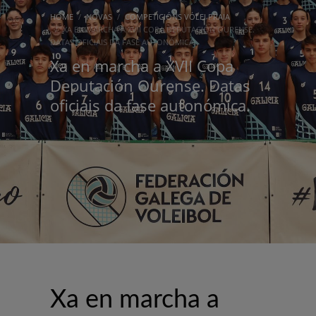
HOME
NOVAS
COMPETICIÓNS VÓLEI PRAIA
XA EN MARCHA A XVII COPA DEPUTACIÓN OURENSE.
DATAS OFICIAIS DA FASE AUTONÓMICA.
Xa en marcha a XVII Copa
Deputación Ourense. Datas
oficiais da fase autonómica.
Xa en marcha a