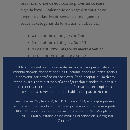
provincial, onde os equipos da provincia buscarán
a gloria local. O calendario de xogo distribuíuse ao
longo de varias fins de semana, abranguendo
todas as categorías de formación e a absoluta:
4 de outubro: Categoría Infantil
5 de outubro: Categoría Sub-19
11 de outubro: Categorías Alevín e Sénior
18 de outubro: Categoría Sub-21
19 de outubro: Categoría Cadete
Utilizamos cookies propias e de terceiros para personalizar o
Fase Autonómica: os mellores de Galicia cítanse en
contido da web, proporcionarlles funcionalidades ás redes sociais
e para analizar o tráfico da nosa web. Pode aceptar o uso desta
Oira.
tecnoloxía ou administrar a súa configuración e poder rexeitala, e
así controlar completamente que información recompílase e
En novembro, a competición subirá de nivel coa
xestiona a través dos botóns habilitados para o efecto.
chegada da fase autonómica. Equipos de toda
Ao clicar en "Si, Acepto", ACEPTA O seu USO, aínda que poderá
Galicia desprazaranse a Oira para competir polo
retirar o seu consentimento en calquera momento. Tamén pode
REXEITAR a instalación de cookies clicando en “Non Acepto" ou
prestixioso título rexional nas distintas categorías.
CONFIGURAR a instalación de cookies clicando en “Configurar
As datas clave para esta fase son:
Cookies”.