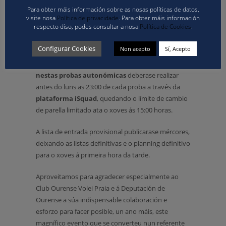
1 de novembro: Categoría Cadete
Para obter máis información sobre as nosas políticas de datos,
8 de novembro: Categoría Sub-21
visite nosa
Política de privacidade
. Para obter máis información
15 de novembro: Categoría Infantil
respecto diso, podes consultar a nosa
Política de Cookies
.
22 de novembro: Categoría Sub-19
29 e 30 de novembro: Categoría Sénior
Configurar Cookies
Non acepto
Sí, Acepto
Recordamos que para rexistrar a participación
nestas probas autonómicas
deberase realizar
antes do luns as 23:00 de cada proba a través da
plataforma iSquad
, quedando o límite de cambio
de parella limitado ata o xoves ás 15:00 horas.
A lista de entrada provisional publicarase mércores,
deixando as listas definitivas e o planning definitivo
para o xoves á primeira hora da tarde.
Aproveitamos para agradecer especialmente ao
Club Ourense Volei Praia e á Deputación de
Ourense a súa indispensable colaboración e
esforzo para facer posible, un ano máis, este
magnífico evento que se converteu nun referente