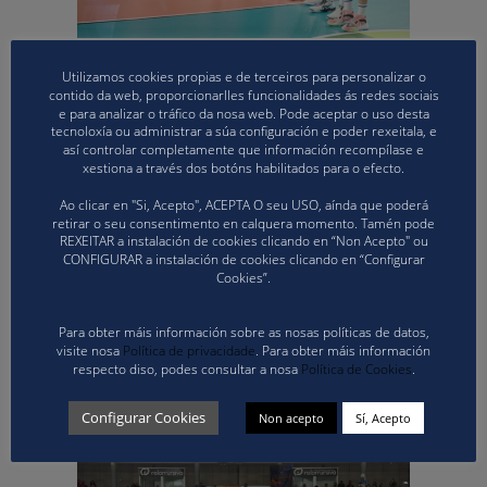
Dende a Federación Galega de Voleibol queremos
felicitar a todos os estamentos do Club Arenal
Utilizamos cookies propias e de terceiros para personalizar o
contido da web, proporcionarlles funcionalidades ás redes sociais
Emevé tanto pola organización do evento coma
e para analizar o tráfico da nosa web. Pode aceptar o uso desta
polo resultado deportivo, que fixo vibrar durante
tecnoloxía ou administrar a súa configuración e poder rexeitala, e
esta fin de semana non só ao volei galego, senón
así controlar completamente que información recompílase e
xestiona a través dos botóns habilitados para o efecto.
tamén ao voleibol nacional.
Ao clicar en "Si, Acepto", ACEPTA O seu USO, aínda que poderá
A entrega de premios da gran final foi presidida
retirar o seu consentimento en calquera momento. Tamén pode
REXEITAR a instalación de cookies clicando en “Non Acepto" ou
polas seguintes autoridades: Don Agustín Martín
CONFIGURAR a instalación de cookies clicando en “Configurar
Santos (Presidente da RFEVB), Doña Lara Méndez
Cookies”.
(Alcaldesa do Concello de Lugo), Don José Ramón
Lete (Secretario Xeral para o Deporte da Xunta de
Para obter máis información sobre as nosas políticas de datos,
Galicia), Don Pablo Rivera (Vicepresidente da
visite nosa
Política de privacidade
. Para obter máis información
respecto diso, podes consultar a nosa
Política de Cookies
.
Deputación de Lugo), Don José Ángel Luna
(Presidente da Federación Galega de Voleibol) e
Configurar Cookies
Non acepto
Sí, Acepto
Don Edward Elliot (Representante de Iberdrola).