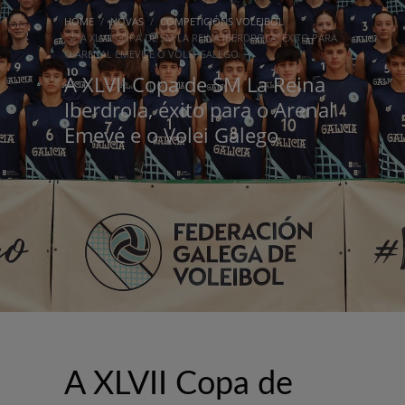
HOME
NOVAS
COMPETICIÓNS VOLEIBOL
A XLVII COPA DE SM LA REINA IBERDROLA, ÉXITO PARA
O ARENAL EMEVÉ E O VOLEI GALEGO
A XLVII Copa de SM La Reina
Iberdrola, éxito para o Arenal
Emevé e o Volei Galego
A XLVII Copa de