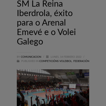
SM La Reina
Iberdrola, éxito
para o Arenal
Emevé e o Volei
Galego
BY
COMUNICACION
/
LUNES, 14 FEBRERO 2022
/
PUBLISHED IN
COMPETICIÓNS VOLEIBOL
,
FEDERACIÓN