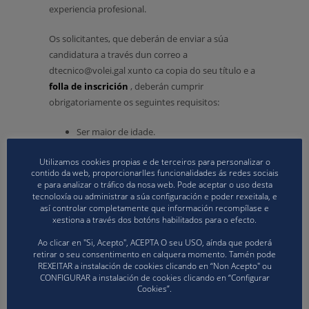
experiencia profesional.
Os solicitantes, que deberán de enviar a súa
candidatura a través dun correo a
dtecnico@volei.gal xunto ca copia do seu título e a
folla de inscrición
, deberán cumprir
obrigatoriamente os seguintes requisitos:
Ser maior de idade.
Estar en posesión do nivel I ou nivel II de
Utilizamos cookies propias e de terceiros para personalizar o
voleibol, obtido do 2018 en adiante
contido da web, proporcionarlles funcionalidades ás redes sociais
(incluído).
e para analizar o tráfico da nosa web. Pode aceptar o uso desta
Disponibilidade para acudir ás
tecnoloxía ou administrar a súa configuración e poder rexeitala, e
así controlar completamente que información recompílase e
concentracións das SSAA programadas e
xestiona a través dos botóns habilitados para o efecto.
CESA 2022 nas datas anteriormente
indicadas.
Ao clicar en "Si, Acepto", ACEPTA O seu USO, aínda que poderá
retirar o seu consentimento en calquera momento. Tamén pode
A data límite para recibir as solicitudes será o
REXEITAR a instalación de cookies clicando en “Non Acepto" ou
CONFIGURAR a instalación de cookies clicando en “Configurar
vindeiro xoves 17 as 12:00, anunciando os/as
Cookies”.
seleccionados/as o 24 de novembro.