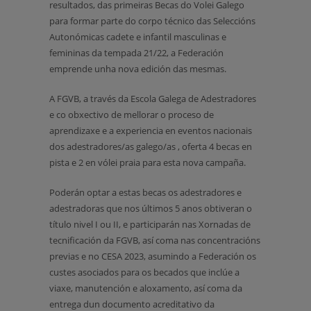
resultados, das primeiras Becas do Volei Galego
para formar parte do corpo técnico das Seleccións
Autonómicas cadete e infantil masculinas e
femininas da tempada 21/22, a Federación
emprende unha nova edición das mesmas.
A FGVB, a través da Escola Galega de Adestradores
e co obxectivo de mellorar o proceso de
aprendizaxe e a experiencia en eventos nacionais
dos adestradores/as galego/as , oferta 4 becas en
pista e 2 en vólei praia para esta nova campaña.
Poderán optar a estas becas os adestradores e
adestradoras que nos últimos 5 anos obtiveran o
título nivel I ou II, e participarán nas Xornadas de
tecnificación da FGVB, así coma nas concentracións
previas e no CESA 2023, asumindo a Federación os
custes asociados para os becados que inclúe a
viaxe, manutención e aloxamento, así coma da
entrega dun documento acreditativo da