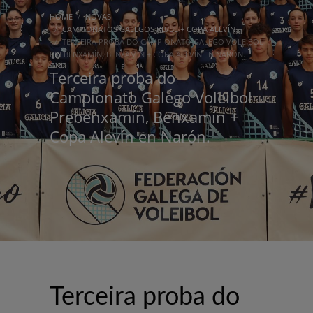
HOME
NOVAS
CAMPIONATOS GALEGOS PB/BE + COPA ALEVÍN
TERCEIRA PROBA DO CAMPIONATO GALEGO VOLEIBOL
PREBENXAMÍN, BENXAMÍN + COPA ALEVÍN EN NARÓN.
Terceira proba do
Campionato Galego Voleibol
Prebenxamín, Benxamín +
Copa Alevín en Narón.
Terceira proba do