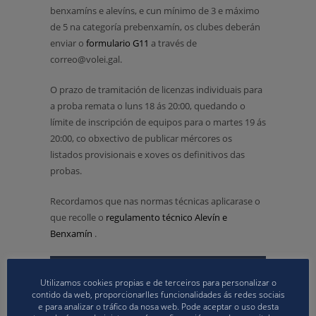
benxamíns e alevíns, e cun mínimo de 3 e máximo
de 5 na categoría prebenxamín, os clubes deberán
enviar o
formu
lario G11
a través de
correo@volei.gal.
O prazo de tramitación de licenzas individuais para
a proba remata o luns 18 ás 20:00, quedando o
límite de inscripción de equipos para o martes 19 ás
20:00, co obxectivo de publicar mércores os
listados provisionais e xoves os definitivos das
probas.
Recordamos que nas normas técnicas aplicarase o
que recolle o
regulamento técnico Alevín e
Benxamín
.
Utilizamos cookies propias e de terceiros para personalizar o
contido da web, proporcionarlles funcionalidades ás redes sociais
e para analizar o tráfico da nosa web. Pode aceptar o uso desta