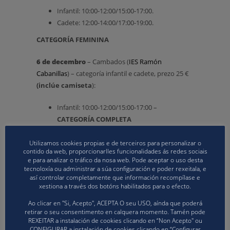
Infantil: 10:00-12:00/15:00-17:00.
Cadete: 12:00-14:00/17:00-19:00.
CATEGORÍA FEMININA
6 de decembro
– Cambados (
IES Ramón
Cabanillas
) – categoría infantil e cadete, prezo 25 €
(inclúe camiseta
):
Infantil: 10:00-12:00/15:00-17:00 –
CATEGORÍA COMPLETA
Cadete: 12:00-14:00/17:00-19:00.
Utilizamos cookies propias e de terceiros para personalizar o
Para a inscripción nesta xornada deberase
contido da web, proporcionarlles funcionalidades ás redes sociais
cumprimentar o formulario disponible na sección
e para analizar o tráfico da nosa web. Pode aceptar o uso desta
tecnoloxía ou administrar a súa configuración e poder rexeitala, e
de descargas da nosa web, así coma o pago de 25 €
así controlar completamente que información recompílase e
(Número de conta: ES71 0081 0499 6400 0137 8440,
xestiona a través dos botóns habilitados para o efecto.
Banco de Sabadell, S.A) enviando xustificante de
Ao clicar en "Si, Acepto", ACEPTA O seu USO, aínda que poderá
pago e formulario a dtecnico@volei.gal antes do día
retirar o seu consentimento en calquera momento. Tamén pode
mércores 4 de decembro ás 12:00 horas,
REXEITAR a instalación de cookies clicando en “Non Acepto" ou
CONFIGURAR a instalación de cookies clicando en “Configurar