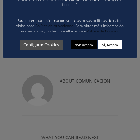
recordando que a comida está incluída ca
Cookies”.
inscripción.
Para obter máis información sobre as nosas políticas de datos,
Descargue aquí o formulario de inscrición para
visite nosa
Política de privacidade
. Para obter máis información
as Xornadas de Supervisión e Control
respecto diso, podes consultar a nosa
Política de Cookies
.
Configurar Cookies
Non acepto
Sí, Acepto
ABOUT
COMUNICACION
WHAT YOU CAN READ NEXT