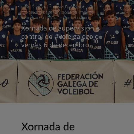
HOME
NOVAS
COMPETICIÓNS VOLEIBOL
XORNADA DE SUPERVISIÓN E CONTROL DO
#VOLEIGALEGO O VENRES 6 DE DECEMBRO.
Xornada de Supervisión e
control do #voleigalego o
venres 6 de decembro.
Xornada de