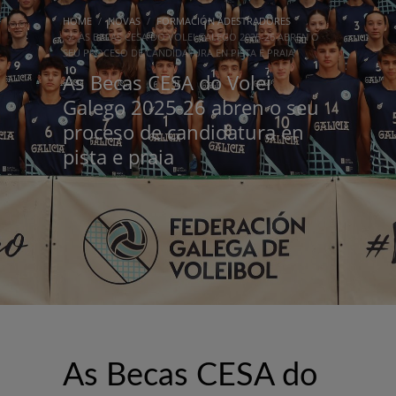
HOME
NOVAS
FORMACIÓN ADESTRADORES
AS BECAS CESA DO VOLEI GALEGO 2025-26 ABREN O
SEU PROCESO DE CANDIDATURA EN PISTA E PRAIA
As Becas CESA do Volei
Galego 2025-26 abren o seu
proceso de candidatura en
pista e praia
As Becas CESA do