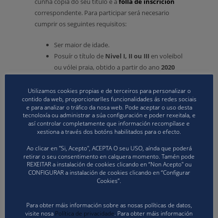
cunha copia do seu título e a
folla de inscrición
correspondente. Para participar será necesario
cumprir os seguintes requisitos:
Ser maior de idade.
Posuír o título de
Nivel I, II ou III
en voleibol
ou vólei praia, obtido a partir do ano
2020
(incluído)
.
Ter dispoñibilidade para asistir ás
Utilizamos cookies propias e de terceiros para personalizar o
contido da web, proporcionarlles funcionalidades ás redes sociais
concentracións das seleccións galegas
e
e para analizar o tráfico da nosa web. Pode aceptar o uso desta
ao
CESA 2026
nas datas programadas,
tecnoloxía ou administrar a súa configuración e poder rexeitala, e
lembrando que a ausencia reiterada ou
así controlar completamente que información recompílase e
xestiona a través dos botóns habilitados para o efecto.
inxustificada poderá supoñer a
retirada
inmediata da beca
.
Ao clicar en "Si, Acepto", ACEPTA O seu USO, aínda que poderá
retirar o seu consentimento en calquera momento. Tamén pode
O
prazo límite
para o envío das solicitudes remata
REXEITAR a instalación de cookies clicando en “Non Acepto" ou
CONFIGURAR a instalación de cookies clicando en “Configurar
o
venres 31 de outubro ás 14:00 horas
.
Cookies”.
Para obter máis información sobre as nosas políticas de datos,
visite nosa
Política de privacidade
. Para obter máis información