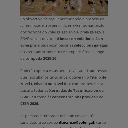
Co obxectivo de seguir potenciando o proceso de
aprendizaxe e a experiencia en eventos nacionais
dos técnicos do volei galego e volei praia galego, a
FGVB volve convocar
4 becas en voleibol e 2 en
vólei praia
para acompañar ás
seleccións galegas
nos seus adestramentos e competicións ao longo
da
tempada 2025-26
.
Poderán optar a estas becas os/as adestradores/as
que, nos últimos cinco anos, obtiveran o
Título de
Nivel I, Nivel II ou Nivel III
, e comprométanse a
asistir a todas as
Xornadas de Tecnificación da
FGVB
, así como ás
concentracións previas
e ao
CESA 2026
.
As persoas interesadas deberán enviar a súa
candidatura ao correo
dtecnico@volei.gal
, xunto