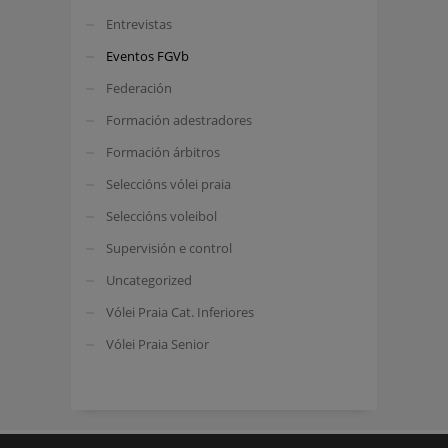
Entrevistas
Eventos FGVb
Federación
Formación adestradores
Formación árbitros
Seleccións vólei praia
Seleccións voleibol
Supervisión e control
Uncategorized
Vólei Praia Cat. Inferiores
Vólei Praia Senior