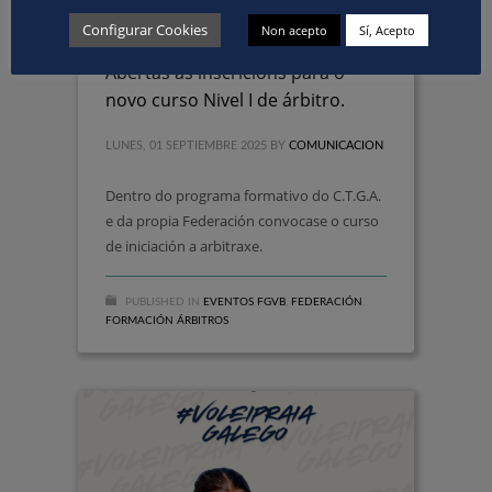
Configurar Cookies
Non acepto
Sí, Acepto
Abertas as inscricións para o
novo curso Nivel I de árbitro.
LUNES, 01 SEPTIEMBRE 2025
BY
COMUNICACION
Dentro do programa formativo do C.T.G.A.
e da propia Federación convocase o curso
de iniciación a arbitraxe.
PUBLISHED IN
EVENTOS FGVB
,
FEDERACIÓN
,
FORMACIÓN ÁRBITROS