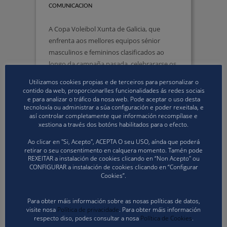
COMUNICACION
A Copa Voleibol Xunta de Galicia, que
enfrenta aos mellores equipos sénior
masculinos e femininos clasificados ao
longo da campaña pasada, celebrararse os
vindeiros días 27 e 28 no Pavillón Municipal
Utilizamos cookies propias e de terceiros para personalizar o
de Cedeira.
contido da web, proporcionarlles funcionalidades ás redes sociais
e para analizar o tráfico da nosa web. Pode aceptar o uso desta
tecnoloxía ou administrar a súa configuración e poder rexeitala, e
PUBLISHED IN
COMPETICIÓNS VOLEIBOL
,
así controlar completamente que información recompílase e
EVENTOS FGVB
xestiona a través dos botóns habilitados para o efecto.
Ao clicar en "Si, Acepto", ACEPTA O seu USO, aínda que poderá
retirar o seu consentimento en calquera momento. Tamén pode
REXEITAR a instalación de cookies clicando en “Non Acepto" ou
CONFIGURAR a instalación de cookies clicando en “Configurar
Cookies”.
Para obter máis información sobre as nosas políticas de datos,
visite nosa
Política de privacidade
. Para obter máis información
respecto diso, podes consultar a nosa
Política de Cookies
.