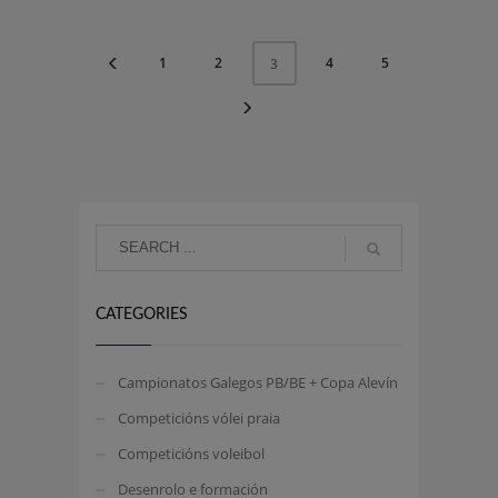
1
2
4
5
3
CATEGORIES
Campionatos Galegos PB/BE + Copa Alevín
Competicións vólei praia
Competicións voleibol
Desenrolo e formación