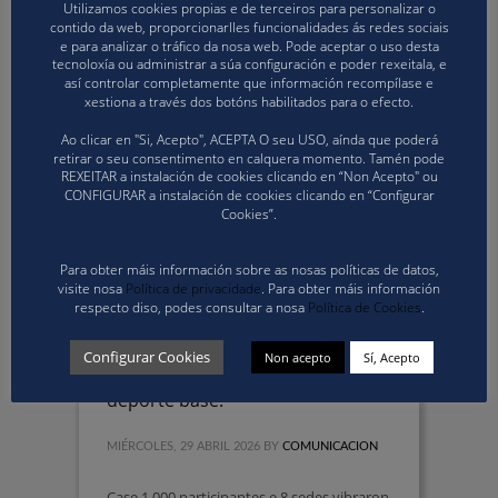
Utilizamos cookies propias e de terceiros para personalizar o
EVENTOS FGVB
,
FORMACIÓN ÁRBITROS
contido da web, proporcionarlles funcionalidades ás redes sociais
e para analizar o tráfico da nosa web. Pode aceptar o uso desta
tecnoloxía ou administrar a súa configuración e poder rexeitala, e
así controlar completamente que información recompílase e
xestiona a través dos botóns habilitados para o efecto.
Ao clicar en "Si, Acepto", ACEPTA O seu USO, aínda que poderá
retirar o seu consentimento en calquera momento. Tamén pode
REXEITAR a instalación de cookies clicando en “Non Acepto" ou
CONFIGURAR a instalación de cookies clicando en “Configurar
Cookies”.
Para obter máis información sobre as nosas políticas de datos,
visite nosa
Política de privacidade
. Para obter máis información
respecto diso, podes consultar a nosa
Política de Cookies
.
O futuro do voleibol galego brilla
nas Finais Xunta de Galicia 2026:
Configurar Cookies
Non acepto
Sí, Acepto
un éxito de organización e
deporte base.
MIÉRCOLES, 29 ABRIL 2026
BY
COMUNICACION
Case 1.000 participantes e 8 sedes vibraron