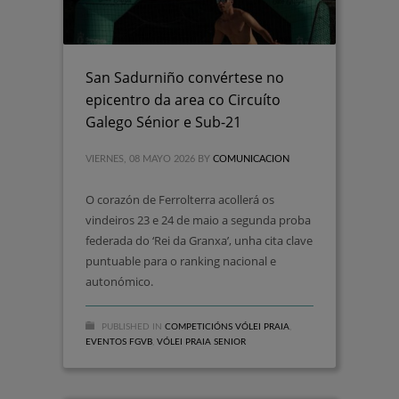
San Sadurniño convértese no
epicentro da area co Circuíto
Galego Sénior e Sub-21
VIERNES, 08 MAYO 2026
BY
COMUNICACION
O corazón de Ferrolterra acollerá os
vindeiros 23 e 24 de maio a segunda proba
federada do ‘Rei da Granxa’, unha cita clave
puntuable para o ranking nacional e
autonómico.
PUBLISHED IN
COMPETICIÓNS VÓLEI PRAIA
,
EVENTOS FGVB
,
VÓLEI PRAIA SENIOR